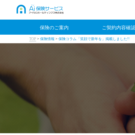
保険のご案内
ご契約内容確
TOP
>
保険情報
>
保険コラム「笑顔で新年を」掲載しました!!